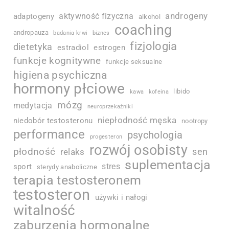
androgeny
aktywność fizyczna
adaptogeny
alkohol
coaching
andropauza
badania krwi
biznes
fizjologia
dietetyka
estradiol
estrogen
funkcje kognitywne
funkcje seksualne
higiena psychiczna
hormony płciowe
libido
kawa
kofeina
mózg
medytacja
neuroprzekaźniki
niepłodność męska
niedobór testosteronu
nootropy
performance
psychologia
progesteron
rozwój osobisty
płodność
sen
relaks
suplementacja
stres
sport
sterydy anaboliczne
terapia testosteronem
testosteron
używki i nałogi
witalność
zaburzenia hormonalne