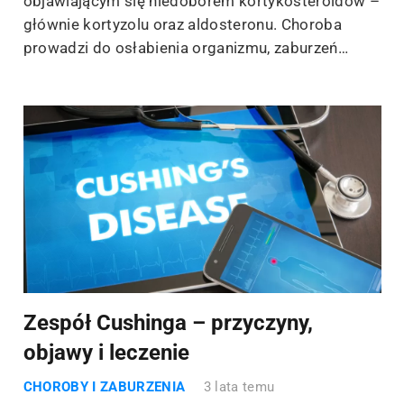
objawiającym się niedoborem kortykosteroidów –
głównie kortyzolu oraz aldosteronu. Choroba
prowadzi do osłabienia organizmu, zaburzeń…
Zespół Cushinga – przyczyny,
objawy i leczenie
CHOROBY I ZABURZENIA
3 lata temu