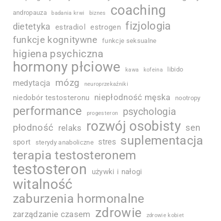
coaching
andropauza
badania krwi
biznes
fizjologia
dietetyka
estradiol
estrogen
funkcje kognitywne
funkcje seksualne
higiena psychiczna
hormony płciowe
libido
kawa
kofeina
mózg
medytacja
neuroprzekaźniki
niepłodność męska
niedobór testosteronu
nootropy
performance
psychologia
progesteron
rozwój osobisty
płodność
sen
relaks
suplementacja
stres
sport
sterydy anaboliczne
terapia testosteronem
testosteron
używki i nałogi
witalność
zaburzenia hormonalne
zdrowie
zarządzanie czasem
zdrowie kobiet