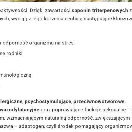
oaktywności. Dzięki zawartości
saponin triterpenowych
z
nych, wyciąg z jego korzenia cechują następujące kluczo
i odporność organizmu na stres
ne rodniki
mmunologiczną
e
lergiczne
,
psychostymulujące
,
przeciwnowotworowe
,
wazodylatacyjne
oraz poprawiające funkcje seksualne. T
lem, wzmacniającym naturalną odporność, zwiększającym 
 nazwa – adaptogen, czyli środek pomagający organizmo