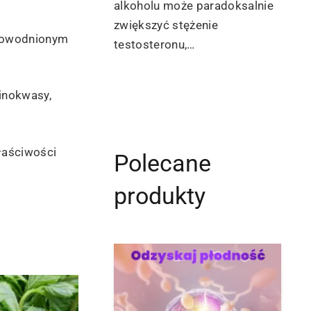
alkoholu może paradoksalnie
zwiększyć stężenie
udowodnionym
testosteronu,…
minokwasy,
łaściwości
Polecane
produkty