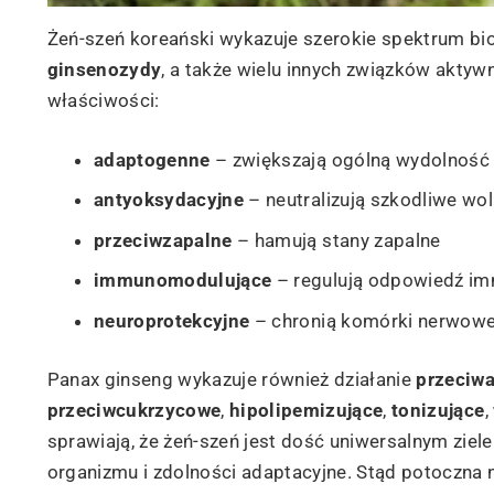
Żeń-szeń koreański wykazuje szerokie spektrum bi
ginsenozydy
, a także wielu innych związków aktyw
właściwości:
adaptogenne
– zwiększają ogólną wydolność 
antyoksydacyjne
– neutralizują szkodliwe wol
przeciwzapalne
– hamują stany zapalne
immunomodulujące
– regulują odpowiedź i
neuroprotekcyjne
– chronią komórki nerwow
Panax ginseng wykazuje również działanie
przeciwa
przeciwcukrzycowe
,
hipolipemizujące
,
tonizujące
,
sprawiają, że żeń-szeń jest dość uniwersalnym zie
organizmu i zdolności adaptacyjne. Stąd potoczna