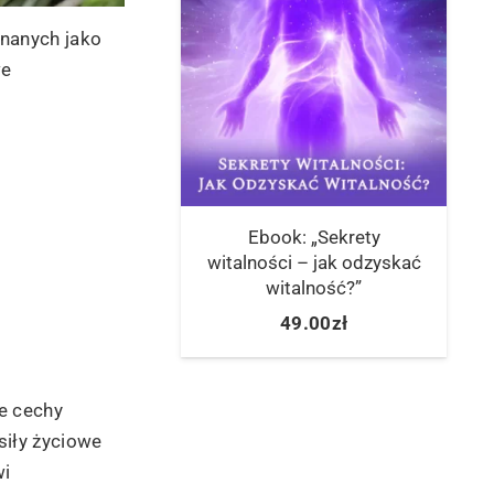
nanych jako
we
Ebook: „Sekrety
witalności – jak odzyskać
witalność?”
49.00
zł
e cechy
siły życiowe
wi