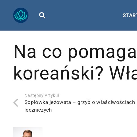
STAR
Na co pomaga
koreański? Wła
Następny Artykuł
Soplówka jeżowata – grzyb o właściwościach
leczniczych