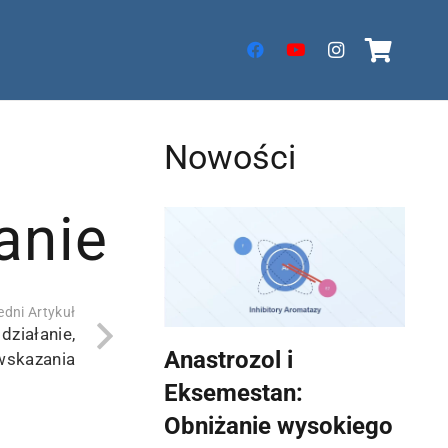
Nowości
anie
dni Artykuł
działanie,
Anastrozol i
wskazania
Eksemestan:
Obniżanie wysokiego