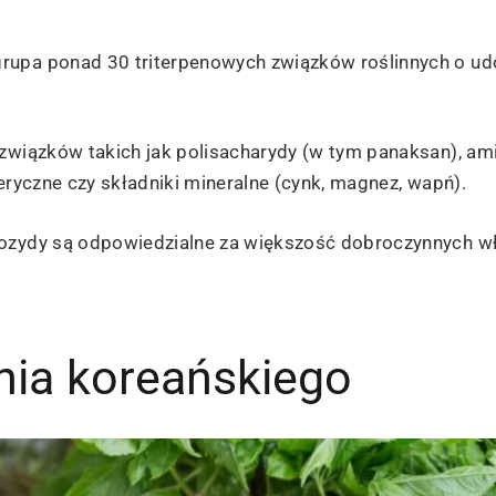
grupa ponad 30 triterpenowych związków roślinnych o 
 związków takich jak polisacharydy (w tym panaksan), a
eteryczne czy składniki mineralne (cynk, magnez, wapń).
nozydy są odpowiedzialne za większość dobroczynnych w
nia koreańskiego