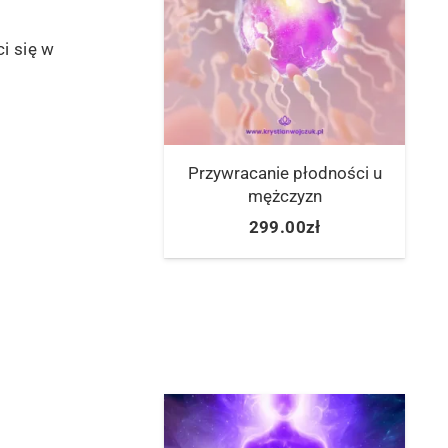
i się w
Przywracanie płodności u
mężczyzn
299.00
zł