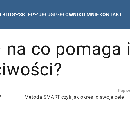
T
BLOG
SKLEP
USŁUGI
SŁOWNIK
O MNIE
KONTAKT
 na co pomaga 
ciwości?
Poprze
?
Metoda SMART czyli jak określić swoje cele –