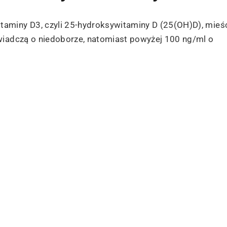
aminy D3, czyli 25-hydroksywitaminy D (25(OH)D), mieśc
wiadczą o niedoborze, natomiast powyżej 100 ng/ml o