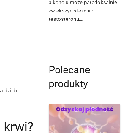
alkoholu może paradoksalnie
zwiększyć stężenie
testosteronu,…
Polecane
produkty
wadzi do
 krwi?