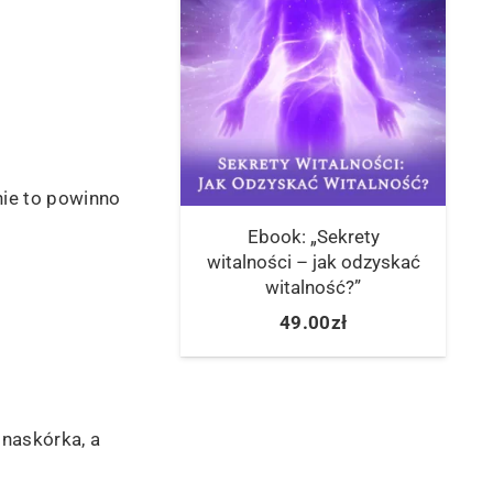
ie to powinno
Ebook: „Sekrety
witalności – jak odzyskać
witalność?”
49.00
zł
naskórka, a