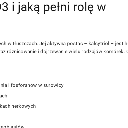
 i jaką pełni rolę w
ch w tłuszczach. Jej aktywna postać – kalcytriol – jes
z różnicowanie i dojrzewanie wielu rodzajów komórek.
nia i fosforanów w surowicy
tach
ikach nerkowych
steoblastów