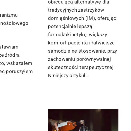
obiecującą alternatywę dla
tradycyjnych zastrzyków
rganizmu
domięśniowych (IM), oferując
ornościowego
potencjalnie lepszą
farmakokinetykę, większy
komfort pacjenta i łatwiejsze
dstawiam
samodzielne stosowanie, przy
że źródła
zachowaniu porównywalnej
dto, wskazałem
skuteczności terapeutycznej.
iec poruszyłem
Niniejszy artykuł…