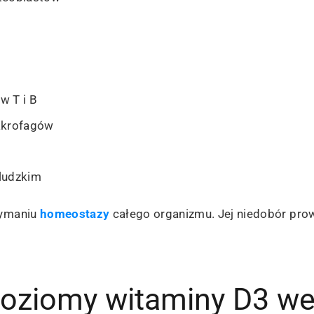
w T i B
akrofagów
ludzkim
zymaniu
homeostazy
całego organizmu. Jej niedobór pro
poziomy witaminy D3 we