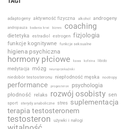
TAGI
androgeny
aktywność fizyczna
adaptogeny
alkohol
coaching
andropauza
badania krwi
biznes
fizjologia
dietetyka
estradiol
estrogen
funkcje kognitywne
funkcje seksualne
higiena psychiczna
hormony płciowe
libido
kawa
kofeina
mózg
medytacja
neuroprzekaźniki
niepłodność męska
niedobór testosteronu
nootropy
performance
psychologia
progesteron
rozwój osobisty
płodność
sen
relaks
suplementacja
stres
sport
sterydy anaboliczne
terapia testosteronem
testosteron
używki i nałogi
witalność