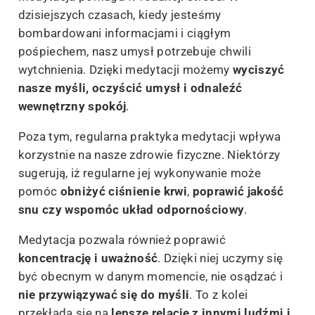
dzisiejszych czasach, kiedy jesteśmy
bombardowani informacjami i ciągłym
pośpiechem, nasz umysł potrzebuje chwili
wytchnienia. Dzięki medytacji możemy
wyciszyć
nasze myśli, oczyścić umysł i odnaleźć
wewnętrzny spokój
.
Poza tym, regularna praktyka medytacji wpływa
korzystnie na nasze zdrowie fizyczne. Niektórzy
sugerują, iż regularne jej wykonywanie może
pomóc
obniżyć ciśnienie krwi
,
poprawić jakość
snu czy wspomóc układ odpornościowy
.
Medytacja pozwala również poprawić
koncentrację i uważność
. Dzięki niej uczymy się
być obecnym w danym momencie, nie osądzać i
nie przywiązywać się do myśli
. To z kolei
przekłada się na
lepsze relacje z innymi ludźmi i