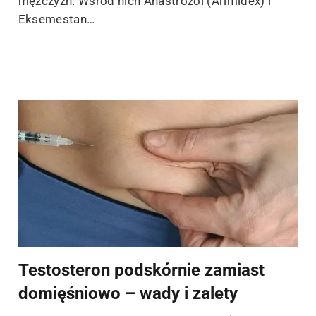
mężczyzn. Wśród nich Anastrozol (Arimidex) i
Eksemestan…
Testosteron podskórnie zamiast
domięśniowo – wady i zalety