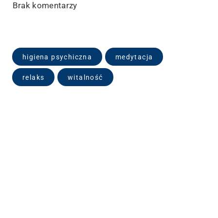
Brak komentarzy
higiena psychiczna
medytacja
relaks
witalność