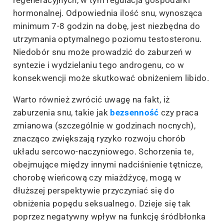
regeneracyjnych, w tym regulacja gospodarki
hormonalnej. Odpowiednia ilość snu, wynosząca
minimum 7-8 godzin na dobę, jest niezbędna do
utrzymania optymalnego poziomu testosteronu.
Niedobór snu może prowadzić do zaburzeń w
syntezie i wydzielaniu tego androgenu, co w
konsekwencji może skutkować obniżeniem libido.
Warto również zwrócić uwagę na fakt, iż
zaburzenia snu, takie jak
bezsenność
czy praca
zmianowa (szczególnie w godzinach nocnych),
znacząco zwiększają ryzyko rozwoju chorób
układu sercowo-naczyniowego. Schorzenia te,
obejmujące między innymi nadciśnienie tętnicze,
chorobę wieńcową czy miażdżycę, mogą w
dłuższej perspektywie przyczyniać się do
obniżenia popędu seksualnego. Dzieje się tak
poprzez negatywny wpływ na funkcję śródbłonka