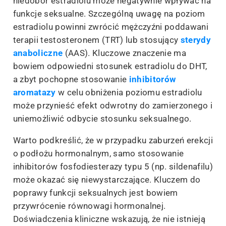
niedobór estradiolu może negatywnie wpływać na
funkcje seksualne. Szczególną uwagę na poziom
estradiolu powinni zwrócić mężczyźni poddawani
terapii testosteronem (TRT) lub stosujący
sterydy
anaboliczne
(AAS). Kluczowe znaczenie ma
bowiem odpowiedni stosunek estradiolu do DHT,
a zbyt pochopne stosowanie
inhibitorów
aromatazy
w celu obniżenia poziomu estradiolu
może przynieść efekt odwrotny do zamierzonego i
uniemożliwić odbycie stosunku seksualnego.
Warto podkreślić, że w przypadku zaburzeń erekcji
o podłożu hormonalnym, samo stosowanie
inhibitorów fosfodiesterazy typu 5 (np. sildenafilu)
może okazać się niewystarczające. Kluczem do
poprawy funkcji seksualnych jest bowiem
przywrócenie równowagi hormonalnej.
Doświadczenia kliniczne wskazują, że nie istnieją