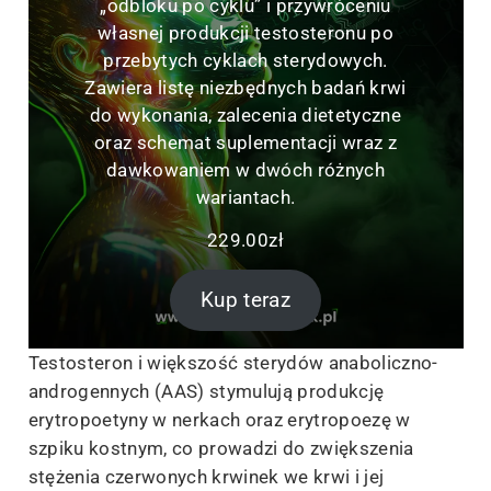
„odbloku po cyklu” i przywróceniu
własnej produkcji testosteronu po
przebytych cyklach sterydowych.
Zawiera listę niezbędnych badań krwi
do wykonania, zalecenia dietetyczne
oraz schemat suplementacji wraz z
dawkowaniem w dwóch różnych
wariantach.
229.00
zł
Kup teraz
Testosteron i większość sterydów anaboliczno-
androgennych (AAS) stymulują produkcję
erytropoetyny w nerkach oraz erytropoezę w
szpiku kostnym, co prowadzi do zwiększenia
stężenia czerwonych krwinek we krwi i jej