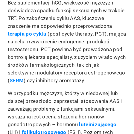
Bez suplementacji hCG, większość mężczyzn
doświadcza spadku funkcji seksualnych w trakcie
TRT. Po zakończeniu cyklu AAS, kluczowe
znaczenie ma odpowiednio przeprowadzona
terapia po cyklu
(post cycle therapy, PCT), mająca
na celu przywrócenie endogennej produkcji
testosteronu. PCT powinna być prowadzona pod
kontrolą lekarza specjalisty, z użyciem właściwych
środków farmakologicznych, takich jak
selektywne modulatory receptora estrogenowego
(
SERM
) czy inhibitory aromatazy.
W przypadku mężczyzn, którzy w niedawnej lub
dalszej przeszłości zaprzestali stosowania AAS i
zauważają problemy z funkcjami seksualnymi,
wskazana jest ocena stężenia hormonów
gonadotropowych – hormonu
luteinizującego
(LH) i
folikulotropowego
(FSH). Poziom tych