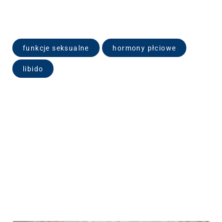
funkcje seksualne
hormony płciowe
libido