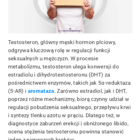
Testosteron, główny męski hormon płciowy,
odgrywa kluczową rolę w regulacji funkcji
seksualnych u mężczyzn. W procesie
metabolizmu, testosteron ulega konwersji do
estradiolu i dihydrotestosteronu (DHT) za
pośrednictwem enzymów, takich jak 5α-reduktaza
(5-AR) i
aromataza
. Zarówno estradiol, jak i DHT,
poprzez różne mechanizmy, biorą czynny udział w
regulacji pobudzenia seksualnego, przepływu krwi
i syntezy tlenku azotu w prąciu. Dlatego też, w
diagnostyce zaburzeń erekcji i obniżonego libido,
ocena stężenia testosteronu powinna stanowić
jeden z pierwszych kroków.