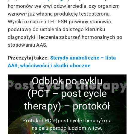
hormonów we krwi odzwierciedla, czy organizm
wznowił już własną produkcję testosteronu.
Wyniki oznaczeń LH i FSH powinny stanowić
podstawę do ustalenia dalszego kierunku
diagnostyki i leczenia zaburzeń hormonalnych po
stosowaniu AAS.
Przeczytaj także:
Sterydy anaboliczne – lista
AAS, właściwości i skutki uboczne
Odblok po cyklu
(PCT – post cycle
therapy) – protokół
Protokół PCT (post cycle therapy) ma
na celu pomóc ludziom w tzw.