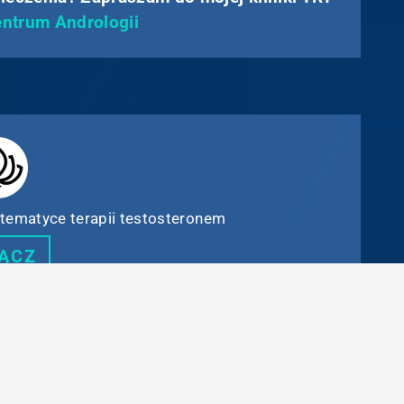
ntrum Andrologii
tematyce terapii testosteronem
ĄCZ