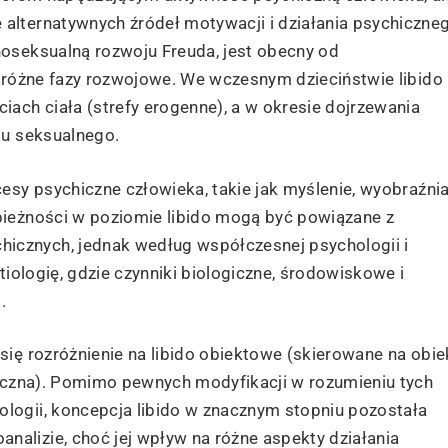
alternatywnych źródeł motywacji i działania psychiczne
hoseksualną rozwoju Freuda, jest obecny od
i różne fazy rozwojowe. We wczesnym dzieciństwie libido
iach ciała (strefy erogenne), a w okresie dojrzewania
gu seksualnego.
cesy psychiczne człowieka, takie jak myślenie, wyobraźni
bieżności w poziomie libido mogą być powiązane z
cznych, jednak według współczesnej psychologii i
etiologię, gdzie czynniki biologiczne, środowiskowe i
.
się rozróżnienie na libido obiektowe (skierowane na obie
styczna). Pomimo pewnych modyfikacji w rozumieniu tych
logii, koncepcja libido w znacznym stopniu pozostała
alizie, choć jej wpływ na różne aspekty działania