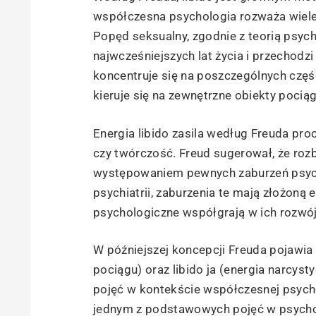
współczesna psychologia rozważa wiele 
Popęd seksualny, zgodnie z teorią psyc
najwcześniejszych lat życia i przechodz
koncentruje się na poszczególnych częśc
kieruje się na zewnętrzne obiekty pocią
Energia libido zasila według Freuda pro
czy twórczość. Freud sugerował, że roz
występowaniem pewnych zaburzeń psychi
psychiatrii, zaburzenia te mają złożoną 
psychologiczne współgrają w ich rozwój
W późniejszej koncepcji Freuda pojawia 
pociągu) oraz libido ja (energia narcy
pojęć w kontekście współczesnej psycho
jednym z podstawowych pojęć w psychoan