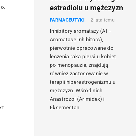
estradiolu u mężczyzn
go.
FARMACEUTYKI
2 lata temu
Inhibitory aromatazy (AI –
Aromatase inhibitors),
pierwotnie opracowane do
leczenia raka piersi u kobiet
a
po menopauzie, znajdują
również zastosowanie w
terapii hiperestrogenizmu u
mężczyzn. Wśród nich
Anastrozol (Arimidex) i
Eksemestan…
kt