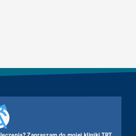
 leczenia? Zapraszam do mojej kliniki TRT