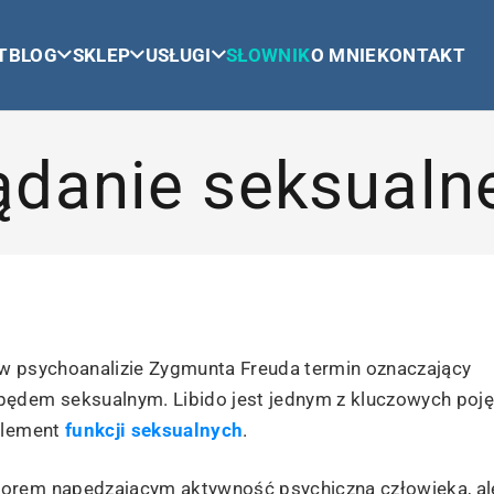
T
BLOG
SKLEP
USŁUGI
SŁOWNIK
O MNIE
KONTAKT
ądanie seksualn
 – w psychoanalizie Zygmunta Freuda termin oznaczający
pędem seksualnym. Libido jest jednym z kluczowych poj
 element
funkcji seksualnych
.
torem napędzającym aktywność psychiczną człowieka, al