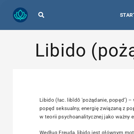
STAR
Libido (poż
Libido (łac. libīdō 'pożądanie, popęd’)
popęd seksualny, energię związaną z po
w teorii psychoanalitycznej jako ważny
Według Freuda, libido jest głównym mo