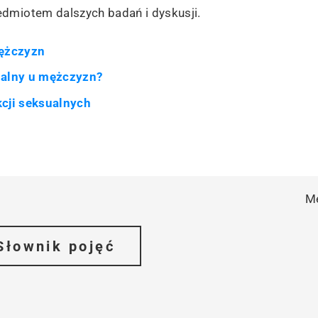
edmiotem dalszych badań i dyskusji.
mężczyzn
ualny u mężczyzn?
kcji seksualnych
M
Słownik pojęć