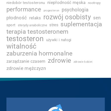
niepłodność męska
niedobór testosteronu
nootropy
performance
psychologia
progesteron
rozwój osobisty
płodność
sen
relaks
suplementacja
stres
sport
sterydy anaboliczne
terapia testosteronem
testosteron
używki i nałogi
witalność
zaburzenia hormonalne
zdrowie
zarządzanie czasem
zdrowie kobiet
zdrowie mężczyzn