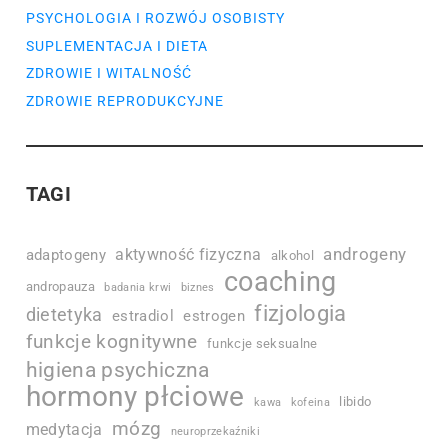
PSYCHOLOGIA I ROZWÓJ OSOBISTY
SUPLEMENTACJA I DIETA
ZDROWIE I WITALNOŚĆ
ZDROWIE REPRODUKCYJNE
TAGI
androgeny
aktywność fizyczna
adaptogeny
alkohol
coaching
andropauza
badania krwi
biznes
fizjologia
dietetyka
estradiol
estrogen
funkcje kognitywne
funkcje seksualne
higiena psychiczna
hormony płciowe
libido
kawa
kofeina
mózg
medytacja
neuroprzekaźniki