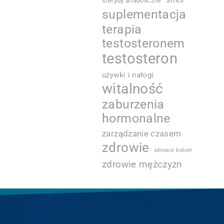
sterydy anaboliczne
suplementacja
terapia
testosteronem
testosteron
używki i nałogi
witalność
zaburzenia
hormonalne
zarządzanie czasem
zdrowie
zdrowie kobiet
zdrowie mężczyzn