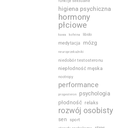
funkcje seksualne
higiena psychiczna
hormony
płciowe
libido
kawa
kofeina
mózg
medytacja
neuroprzekaźniki
niedobór testosteronu
niepłodność męska
nootropy
performance
psychologia
progesteron
płodność
relaks
rozwój osobisty
sen
sport
stres