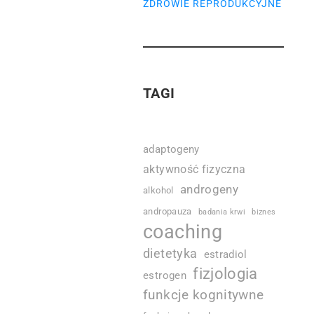
ZDROWIE REPRODUKCYJNE
TAGI
adaptogeny
aktywność fizyczna
androgeny
alkohol
andropauza
badania krwi
biznes
coaching
dietetyka
estradiol
fizjologia
estrogen
funkcje kognitywne