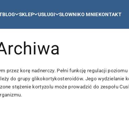
T
BLOG
SKLEP
USŁUGI
SŁOWNIK
O MNIE
KONTAKT
Archiwa
przez korę nadnerczy. Pełni funkcję regulacji poziomu 
należy do grupy glikokortykosteroidów. Jego wydzielanie 
one stężenie kortyzolu może prowadzić do zespołu Cush
rganizmu.