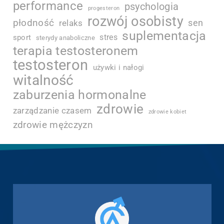
performance
psychologia
progesteron
rozwój osobisty
płodność
sen
relaks
suplementacja
stres
sport
sterydy anaboliczne
terapia testosteronem
testosteron
używki i nałogi
witalność
zaburzenia hormonalne
zdrowie
zarządzanie czasem
zdrowie kobiet
zdrowie mężczyzn