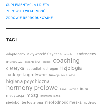
SUPLEMENTACJA I DIETA
ZDROWIE I WITALNOŚĆ
ZDROWIE REPRODUKCYJNE
TAGI
androgeny
aktywność fizyczna
adaptogeny
alkohol
coaching
andropauza
badania krwi
biznes
fizjologia
dietetyka
estradiol
estrogen
funkcje kognitywne
funkcje seksualne
higiena psychiczna
hormony płciowe
libido
kawa
kofeina
mózg
medytacja
neuroprzekaźniki
niepłodność męska
niedobór testosteronu
nootropy