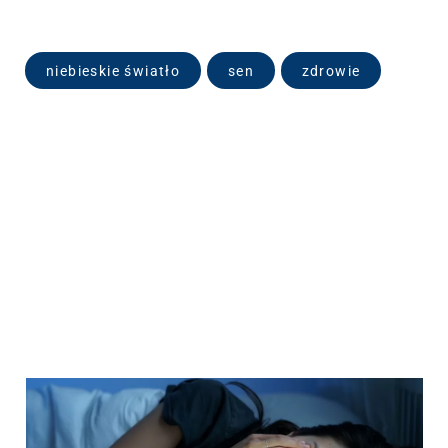
niebieskie światło
sen
zdrowie