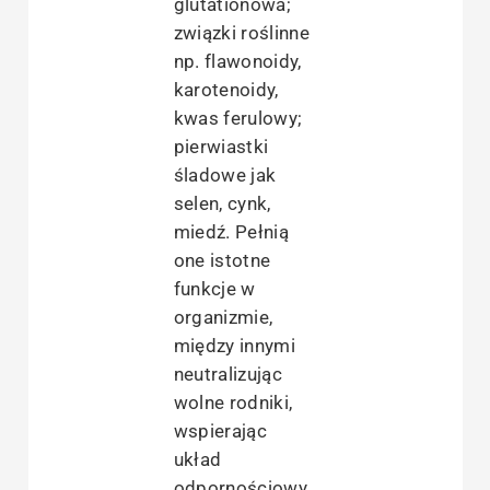
glutationowa;
związki roślinne
np. flawonoidy,
karotenoidy,
kwas ferulowy;
pierwiastki
śladowe jak
selen, cynk,
miedź. Pełnią
one istotne
funkcje w
organizmie,
między innymi
neutralizując
wolne rodniki,
wspierając
układ
odpornościowy.