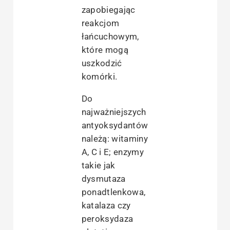
zapobiegając
reakcjom
łańcuchowym,
które mogą
uszkodzić
komórki.
Do
najważniejszych
antyoksydantów
należą: witaminy
A, C i E; enzymy
takie jak
dysmutaza
ponadtlenkowa,
katalaza czy
peroksydaza