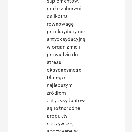
suplementów,
może zaburzyć
delikatną
równowagę
prooksydacyjno-
antyoksydacyjną
w organizmie i
prowadzić do
stresu
oksydacyjnego.
Dlatego
najlepszym
źródłem
antyoksydantów
są różnorodne
produkty
spożywcze,
spożywane w