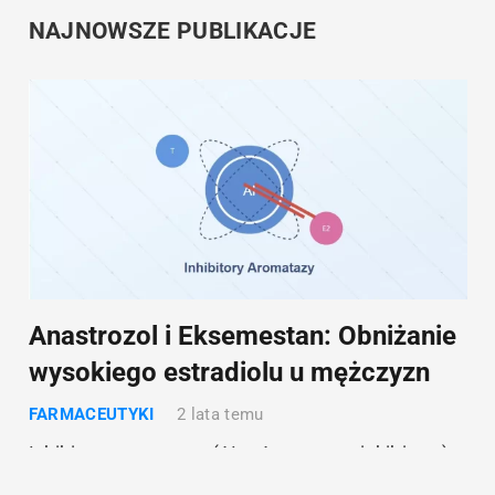
NAJNOWSZE PUBLIKACJE
Anastrozol i Eksemestan: Obniżanie
wysokiego estradiolu u mężczyzn
FARMACEUTYKI
2 lata temu
Inhibitory aromatazy (AI – Aromatase inhibitors),
pierwotnie opracowane do leczenia raka piersi u