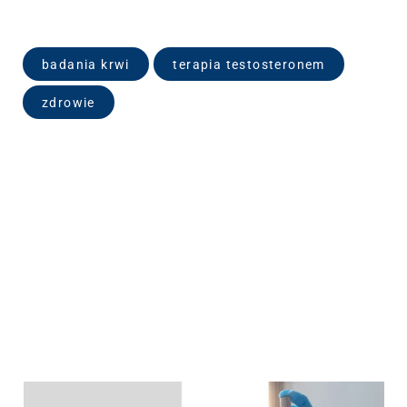
badania krwi
terapia testosteronem
zdrowie