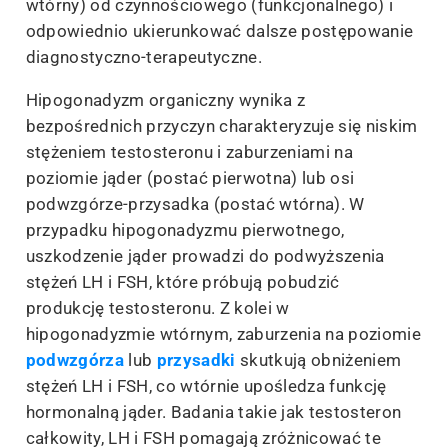
wtórny) od czynnościowego (funkcjonalnego) i
odpowiednio ukierunkować dalsze postępowanie
diagnostyczno-terapeutyczne.
Hipogonadyzm organiczny wynika z
bezpośrednich przyczyn charakteryzuje się niskim
stężeniem testosteronu i zaburzeniami na
poziomie jąder (postać pierwotna) lub osi
podwzgórze-przysadka (postać wtórna). W
przypadku hipogonadyzmu pierwotnego,
uszkodzenie jąder prowadzi do podwyższenia
stężeń LH i FSH, które próbują pobudzić
produkcję testosteronu. Z kolei w
hipogonadyzmie wtórnym, zaburzenia na poziomie
podwzgórza
lub
przysadki
skutkują obniżeniem
stężeń LH i FSH, co wtórnie upośledza funkcję
hormonalną jąder. Badania takie jak testosteron
całkowity, LH i FSH pomagają zróżnicować te