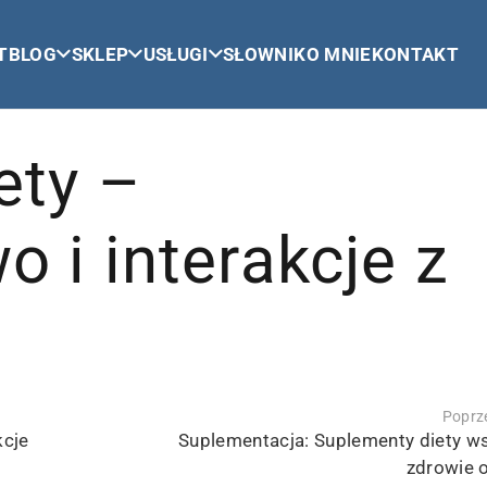
T
BLOG
SKLEP
USŁUGI
SŁOWNIK
O MNIE
KONTAKT
ety –
 i interakcje z
Poprze
kcje
Suplementacja: Suplementy diety w
zdrowie 