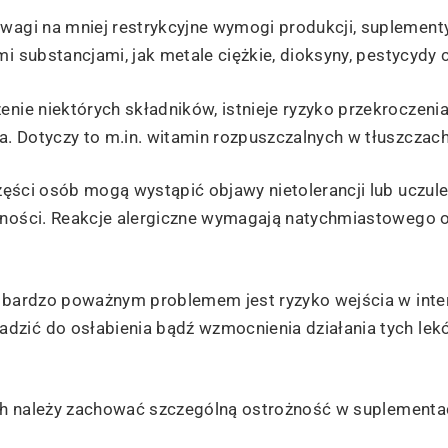
wagi na mniej restrykcyjne wymogi produkcji, suplementy
i substancjami, jak metale ciężkie, dioksyny, pestycydy c
enie niektórych składników, istnieje ryzyko przekroczeni
. Dotyczy to m.in. witamin rozpuszczalnych w tłuszczach
ęści osób mogą wystąpić objawy nietolerancji lub uczule
udności. Reakcje alergiczne wymagają natychmiastowego 
bardzo poważnym problemem jest ryzyko wejścia w inter
dzić do osłabienia bądź wzmocnienia działania tych lek
ych należy zachować szczególną ostrożność w suplementac