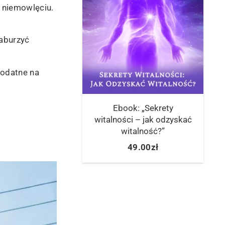
 niemowlęciu.
aburzyć
podatne na
Ebook: „Sekrety
witalności – jak odzyskać
witalność?”
49.00
zł