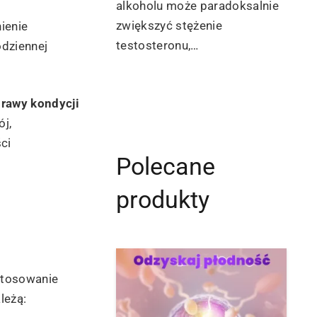
alkoholu może paradoksalnie
zwiększyć stężenie
ienie
testosteronu,…
odziennej
rawy kondycji
ój,
ci
Polecane
produkty
stosowanie
leżą: