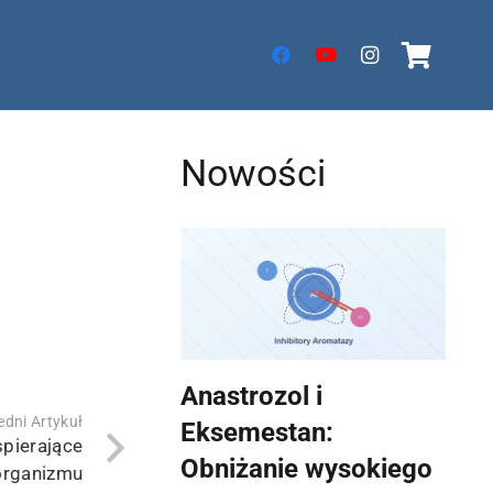
Nowości
Anastrozol i
dni Artykuł
Eksemestan:
spierające
Obniżanie wysokiego
organizmu