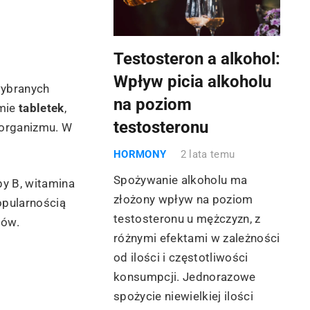
Testosteron a alkohol:
Wpływ picia alkoholu
wybranych
na poziom
rmie
tabletek
,
testosteronu
 organizmu. W
HORMONY
2 lata temu
Spożywanie alkoholu ma
py B, witamina
złożony wpływ na poziom
opularnością
testosteronu u mężczyzn, z
sów.
różnymi efektami w zależności
od ilości i częstotliwości
konsumpcji. Jednorazowe
spożycie niewielkiej ilości