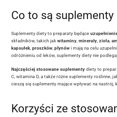
Co to są suplementy 
Suplementy diety to preparaty będące
uzupełnien
składników, takich jak
witaminy
,
minerały
,
zioła
,
am
kapsułek
,
proszków
,
płynów
i mają na celu uzupeł
odróżnieniu od leków, suplementy diety nie podle
Najczęściej stosowane suplementy
diety to prepa
C, witamina D, a także różne suplementy roślinne, 
cieszą się suplementy mające wpływać na nastrój, 
Korzyści ze stosowa