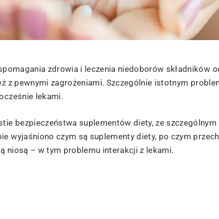
spomagania zdrowia i leczenia niedoborów składników 
ież z pewnymi zagrożeniami. Szczególnie istotnym probl
ocześnie lekami.
tie bezpieczeństwa suplementów diety, ze szczególnym
pie wyjaśniono czym są suplementy diety, po czym przec
bą niosą – w tym problemu interakcji z lekami.