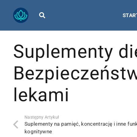
STAR
Suplementy di
Bezpieczeństwo
lekami
Następny Artykuł
Suplementy na pamięć, koncentrację i inne fun
kognitywne