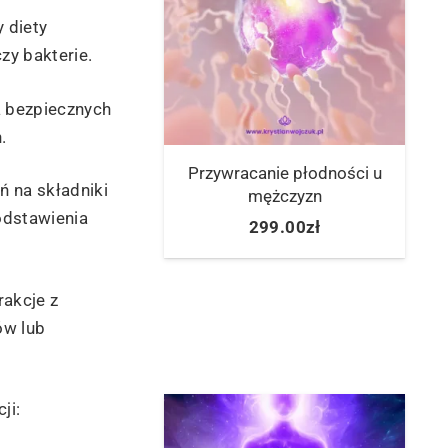
 diety
zy bakterie.
a bezpiecznych
.
Przywracanie płodności u
ń na składniki
mężczyzn
odstawienia
299.00
zł
akcje z
ów lub
ji: