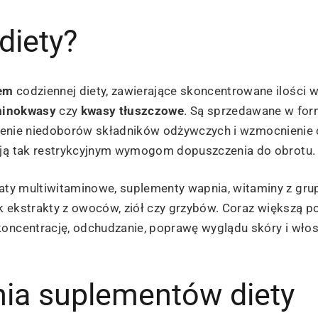
diety?
iem
codziennej diety, zawierające skoncentrowane ilości 
inokwasy
czy
kwasy tłuszczowe
. Są sprzedawane w fo
nienie niedoborów składników odżywczych i wzmocnienie
gają tak restrykcyjnym wymogom dopuszczenia do obrotu.
raty multiwitaminowe, suplementy wapnia, witaminy z gru
jak ekstrakty z owoców, ziół czy grzybów. Coraz większą p
koncentrację, odchudzanie, poprawę wyglądu skóry i wło
nia suplementów diety