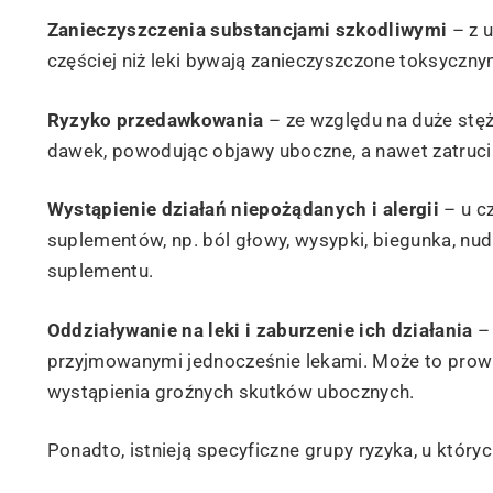
Zanieczyszczenia substancjami szkodliwymi
– z u
częściej niż leki bywają zanieczyszczone toksycznym
Ryzyko przedawkowania
– ze względu na duże stęż
dawek, powodując objawy uboczne, a nawet zatrucia
Wystąpienie działań niepożądanych i alergii
– u cz
suplementów, np. ból głowy, wysypki, biegunka, n
suplementu.
Oddziaływanie na leki i zaburzenie ich działania
– 
przyjmowanymi jednocześnie lekami. Może to prowa
wystąpienia groźnych skutków ubocznych.
Ponadto, istnieją specyficzne grupy ryzyka, u któr