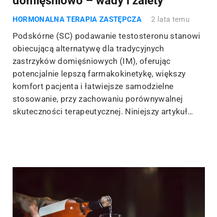
domięśniowo – wady i zalety
HORMONALNA TERAPIA ZASTĘPCZA
2 lata temu
Podskórne (SC) podawanie testosteronu stanowi
obiecującą alternatywę dla tradycyjnych
zastrzyków domięśniowych (IM), oferując
potencjalnie lepszą farmakokinetykę, większy
komfort pacjenta i łatwiejsze samodzielne
stosowanie, przy zachowaniu porównywalnej
skuteczności terapeutycznej. Niniejszy artykuł…