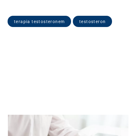
terapia testosteronem
testosteron