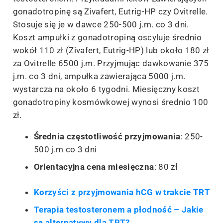
gonadotropinę są Zivafert, Eutrig-HP czy Ovitrelle.
Stosuje się je w dawce 250-500 j.m. co 3 dni.
Koszt ampułki z gonadotropiną oscyluje średnio
wokół 110 zł (Zivafert, Eutrig-HP) lub około 180 zł
za Ovitrelle 6500 j.m. Przyjmując dawkowanie 375
j.m. co 3 dni, ampułka zawierająca 5000 j.m.
wystarcza na około 6 tygodni. Miesięczny koszt
gonadotropiny kosmówkowej wynosi średnio 100
zł.
Średnia częstotliwość przyjmowania
: 250-
500 j.m co 3 dni
Orientacyjna cena miesięczna
: 80 zł
Korzyści z przyjmowania hCG w trakcie TRT
Terapia testosteronem a płodność – Jakie
są alternatywy dla TRT?