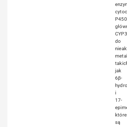
enzy
cyto
P450
głów
CYP3
do
niea
meta
takic
jak
6β-
hydr
i
17-
epim
które
są