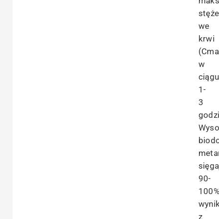
maks
stęże
we
krwi
(Cma
w
ciąg
1-
3
godzi
Wyso
biod
meta
sięga
90-
100%
wyni
z