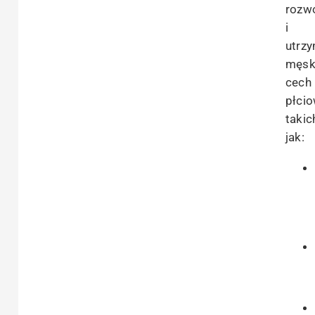
rozw
i
utrz
męsk
cech
płcio
takic
jak: