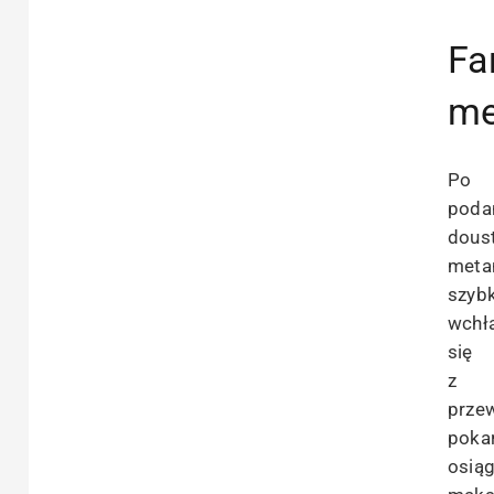
Fa
me
Po
poda
dous
meta
szyb
wchł
się
z
prze
poka
osią