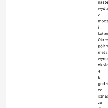
nast
wyda
z
moc
i
kałe
Okre
półtr
meta
wyno
okoł
4-
6
godzi
co
ozna
że