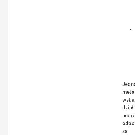
Jedn
meta
wyka
dział
andr
odpo
za