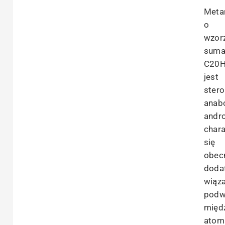
Meta
o
wzor
suma
C20H
jest
ster
anabo
andr
char
się
obec
doda
wiąz
podw
międ
atom