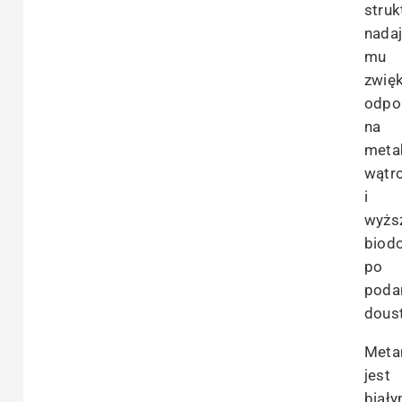
struk
nada
mu
zwię
odpo
na
meta
wątr
i
wyżs
biod
po
poda
dous
Meta
jest
biał