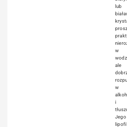
lub
biał
kryst
pros
prakt
nier
w
wodz
ale
dobr
rozp
w
alkoh
i
tłusz
Jego
lipof