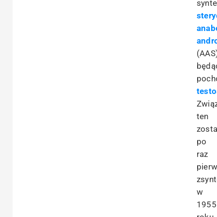
synte
ster
anab
andr
(AAS
będą
poch
test
Zwią
ten
zosta
po
raz
pier
zsyn
w
1955