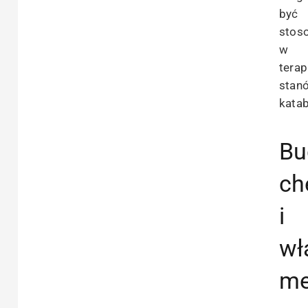
być
stos
w
terap
stan
katab
Bu
ch
i
wł
me