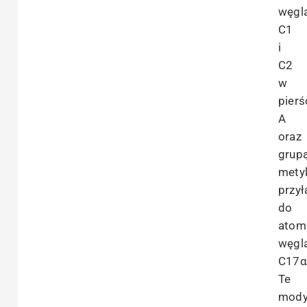
węgl
C1
i
C2
w
pierś
A
oraz
grup
mety
przy
do
atom
węgl
C17α
Te
mody