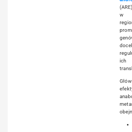
(ARE
w
regi
prom
genó
doce
regul
ich
trans
Głów
efekt
anab
meta
obej