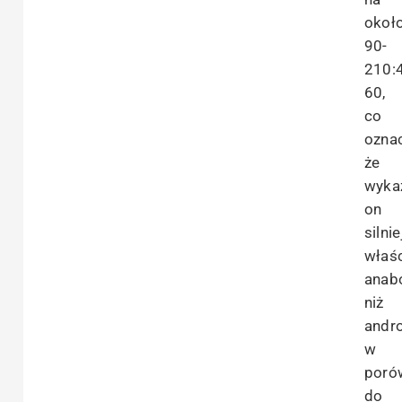
okoł
90-
210:
60,
co
ozna
że
wyka
on
silni
właś
anab
niż
andr
w
poró
do