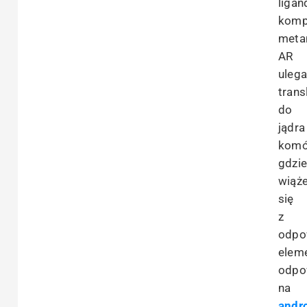
liga
komp
meta
AR
uleg
trans
do
jądra
komó
gdzi
wiąż
się
z
odpo
elem
odpo
na
andr