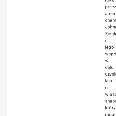
roku
prze
amer
chem
John
Ziegl
i
jego
wspó
w
celu
uzys
leku
o
właś
anabo
który
mógł