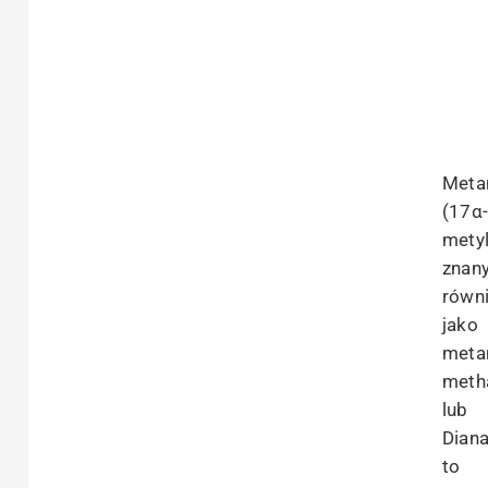
Meta
(17α
metyl
znan
równ
jako
meta
meth
lub
Diana
to