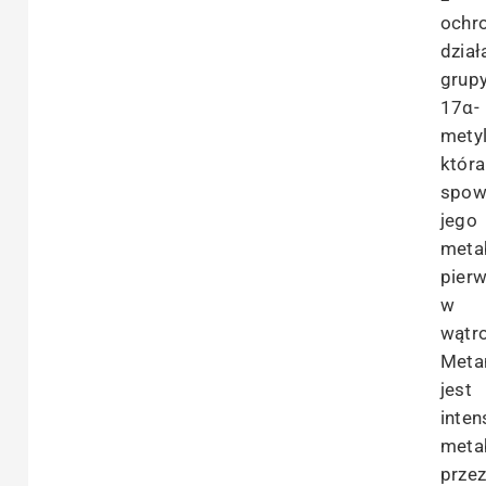
ochr
dział
grup
17α-
metyl
która
spow
jego
meta
pier
w
wątro
Meta
jest
inten
meta
prze