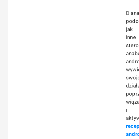
Diana
podo
jak
inne
stero
anabo
andr
wywi
swoj
dział
popr
wiąz
i
akty
rece
andr