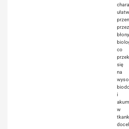
chara
ułatw
przen
prze
błon
biolo
co
prze
się
na
wyso
biod
i
akum
w
tkan
doce