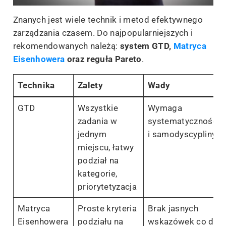
Znanych jest wiele technik i metod efektywnego
zarządzania czasem. Do najpopularniejszych i
rekomendowanych należą:
system GTD,
Matryca
Eisenhowera
oraz reguła Pareto
.
Technika
Zalety
Wady
GTD
Wszystkie
Wymaga
zadania w
systematyczności
jednym
i samodyscypliny
miejscu, łatwy
podział na
kategorie,
priorytetyzacja
Matryca
Proste kryteria
Brak jasnych
Eisenhowera
podziału na
wskazówek co do