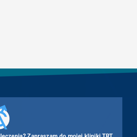
 leczenia? Zapraszam do mojej kliniki TRT