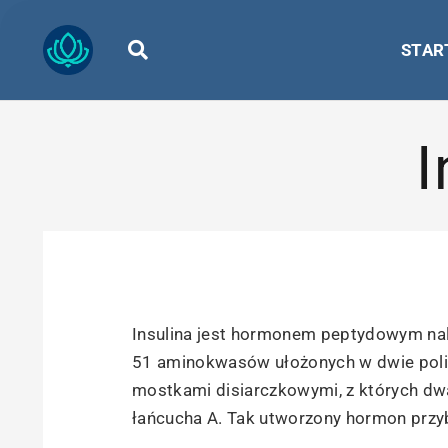
STAR
I
Insulina jest hormonem peptydowym na
51 aminokwasów ułożonych w dwie polip
mostkami disiarczkowymi, z których dwa
łańcucha A. Tak utworzony hormon przyb