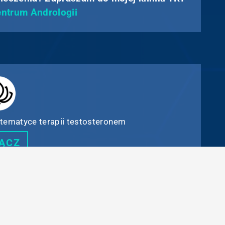
ntrum Andrologii
tematyce terapii testosteronem
ĄCZ