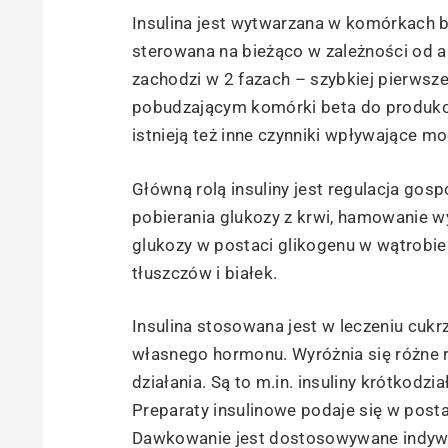
Insulina jest wytwarzana w komórkach b
sterowana na bieżąco w zależności od a
zachodzi w 2 fazach – szybkiej pierwsz
pobudzającym komórki beta do produkcji 
istnieją też inne czynniki wpływające m
Główną rolą insuliny jest regulacja g
pobierania glukozy z krwi, hamowanie 
glukozy w postaci glikogenu w wątrobie 
tłuszczów i białek.
Insulina stosowana jest w leczeniu cukrz
własnego hormonu. Wyróżnia się różne ro
działania. Są to m.in. insuliny krótkodzi
Preparaty insulinowe podaje się w posta
Dawkowanie jest dostosowywane indywidu