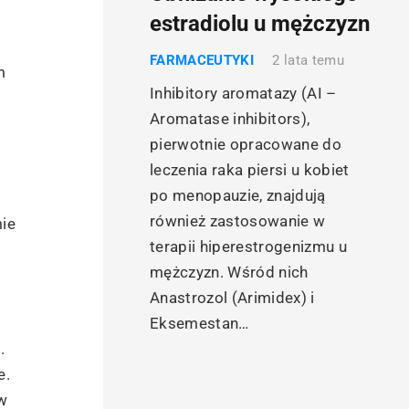
estradiolu u mężczyzn
FARMACEUTYKI
2 lata temu
m
Inhibitory aromatazy (AI –
Aromatase inhibitors),
pierwotnie opracowane do
leczenia raka piersi u kobiet
po menopauzie, znajdują
również zastosowanie w
mie
terapii hiperestrogenizmu u
mężczyzn. Wśród nich
Anastrozol (Arimidex) i
Eksemestan…
.
e.
 w