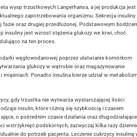
eta wysp trzustkowych Langerhansa, a jej produkcja jest
ktualnego zapotrzebowania organizmu. Sekrecja insuliny
ej fazie oraz drugiej przedłużonej. Podstawowym bodźce
insuliny jest wzrost stężenia glukozy we krwi, choć
odulująco na ten proces.
ospodarki węglowodanowej poprzez ułatwianie komórkom
wytwarzania glukozy w wątrobie oraz magazynowanie
i mięśniach. Ponadto insulina bierze udział w metaboliz
ycy, gdy trzustka nie wytwarza wystarczającej ilości
dzaje insulin, które różnią się szybkością i czasem
ałające, o pośrednim czasie działania oraz długodziałające
ci wstrzyknięć podskórnych, zazwyczaj kilka razy dzienni
alnie do potrzeb pacjenta. Leczenie cukrzycy insuliną