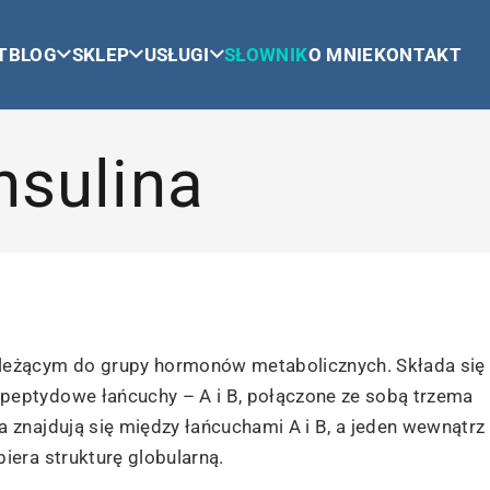
T
BLOG
SKLEP
USŁUGI
SŁOWNIK
O MNIE
KONTAKT
nsulina
leżącym do grupy hormonów metabolicznych. Składa się 
eptydowe łańcuchy – A i B, połączone ze sobą trzema
 znajdują się między łańcuchami A i B, a jeden wewnątrz
iera strukturę globularną.