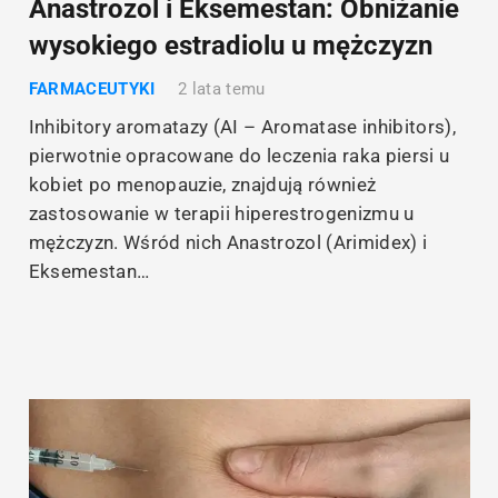
Anastrozol i Eksemestan: Obniżanie
wysokiego estradiolu u mężczyzn
FARMACEUTYKI
2 lata temu
Inhibitory aromatazy (AI – Aromatase inhibitors),
pierwotnie opracowane do leczenia raka piersi u
kobiet po menopauzie, znajdują również
zastosowanie w terapii hiperestrogenizmu u
mężczyzn. Wśród nich Anastrozol (Arimidex) i
Eksemestan…