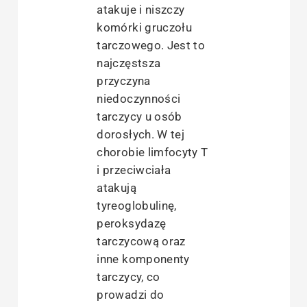
atakuje i niszczy
komórki gruczołu
tarczowego. Jest to
najczęstsza
przyczyna
niedoczynności
tarczycy u osób
dorosłych. W tej
chorobie limfocyty T
i przeciwciała
atakują
tyreoglobulinę,
peroksydazę
tarczycową oraz
inne komponenty
tarczycy, co
prowadzi do